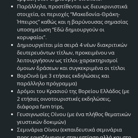
Παράλληλα, προστίθενται ως διευκρινιστικά
στοιχεία, οι περιοχές “Μακεδονία-Θράκη-
Ήπειρος” καθώς και η βαρύνουσας σημασίας
υποσημείωση “Εδώ δημιουργούν οι
κορυφαίοι”.
Δημιουργείται μία σειρά 4 νέων διακριτικών
δευτερευόντων τίτλων, προκειμένου να
λειτουργήσουν ως τίτλοι-χαρακτηρισμοί
όμοιων δράσεων και συγκεκριμένα οι τίτλοι
ΒορΟινά (με 3 ετήσιες εκδηλώσεις και
παράλληλο πρόγραμμα)
Δρόμοι του Κρασιού της Βορείου Ελλάδος (με
2 ετήσιες οινοτουριστικές εκδηλώσεις,
διάφορα fam trips,
Γευσιγνωσίες Οίνου (με ένα πλήθος θεματικών
γευστικών δοκιμών)
Σεμινάρια Οίνου (εκπαιδευτικά σεμινάρια
προς εργαζόμενους στην εστίαση αλλά και στο