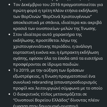
Τον Δεκέμβριο του 2016 πραγματοποιείται για
πρώτη φορά η τρίτη πλέον ετήσια εκδήλωση
των ΒορΟινών “ΒορΟινά Χριστουγέννων”
αποκλειστικά με σπάνια, ιδιαίτερα και ακριβά
κρασιά των οινοποιείων-μελών της Ένωσης.
Στον ιδιαίτερο αυτό χαρακτήρα της
εκδήλωσης, προστίθεται λόγω της
χριστουγεννιάτικης περιόδου, η ανάλογη
εορταστική εικόνα και η έμπρακτη εκδήλωση
αγάπης, εφόσον όλα τα έσοδα από τα εισιτήρια
προσφέρονται σε ίδρυμα παιδιών.
Το 2019, με την αύξηση των δράσεων
εξωστρέφειας, η Ένωση πραγματοποιεί ένα
συνολικό rebranding (επαναπροσδιορισμός
προφίλ και λειτουργιών) σύμφωνα με το οποίο
Ο διακριτικός τίτλος μετονομάζεται σε
“Οινοποιοί Βορείου Ελλάδος” δίνοντας πλέον
έμφαση στον δημιουργό-οινοποιό.