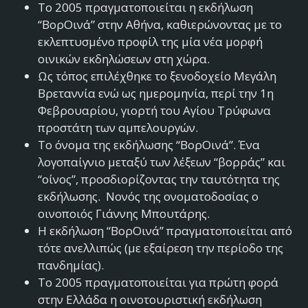
Το 2005 πραγματοποιείται η εκδήλωση
“ΒορΟινά” στην Αθήνα, καθιερώνοντας με το
εκλεπτυσμένο προφίλ της μία νέα μορφή
οινικών εκδηλώσεων στη χώρα.
Ως τόπος επιλέχθηκε το ξενοδοχείο Μεγάλη
Βρεταννία ενώ ως ημερομηνία, περί την 1η
Φεβρουαρίου, γιορτή του Αγίου Τρύφωνα
προστάτη των αμπελουργών.
Το όνομα της εκδήλωσης “ΒορΟινά”. Ένα
λογοπαίγνιο μεταξύ των λέξεων “βορράς” και
“οίνος”, προσδιορίζοντας την ταυτότητα της
εκδήλωσης. Νονός της ονοματοδοσίας ο
οινοποιός Γιάννης Μπουτάρης.
Η εκδήλωση “ΒορΟινά” πραγματοποιείται από
τότε ανελλιπώς (με εξαίρεση την περίοδο της
πανδημίας).
Το 2005 πραγματοποιείται για πρώτη φορά
στην Ελλάδα η οινοτουριστική εκδήλωση