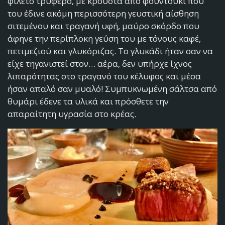
φιλέτο τρυφερό, με κρούστα από φουντούκι που
του έδινε ακόμη περισσότερη γευστική αίσθηση
σιτεμένου και τραγανή υφή, μαύρο σκόρδο που
άφηνε την περίπλοκη γεύση του με τόνους καφέ,
πετιμεζιού και γλυκόριζας. Το γλυκάδι ήταν σαν να
είχε τηγανιστεί στον… αέρα, δεν υπήρχε ίχνος
λιπαρότητας στο τραγανό του κέλυφος και μέσα
ήσαν απαλό σαν μυαλό! Συμπυκνωμένη σάλτσα από
θυμάρι έδενε τα υλικά και πρόσθετε την
απαραίτητη υγρασία στο κρέας.