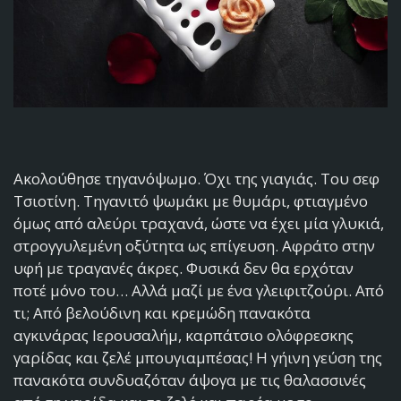
Ακολούθησε τηγανόψωμο. Όχι της γιαγιάς. Του σεφ
Τσιοτίνη. Τηγανιτό ψωμάκι με θυμάρι, φτιαγμένο
όμως από αλεύρι τραχανά, ώστε να έχει μία γλυκιά,
στρογγυλεμένη οξύτητα ως επίγευση. Αφράτο στην
υφή με τραγανές άκρες. Φυσικά δεν θα ερχόταν
ποτέ μόνο του… Αλλά μαζί με ένα γλειφιτζούρι. Από
τι; Από βελούδινη και κρεμώδη πανακότα
αγκινάρας Ιερουσαλήμ, καρπάτσιο ολόφρεσκης
γαρίδας και ζελέ μπουγιαμπέσας! Η γήινη γεύση της
πανακότα συνδυαζόταν άψογα με τις θαλασσινές