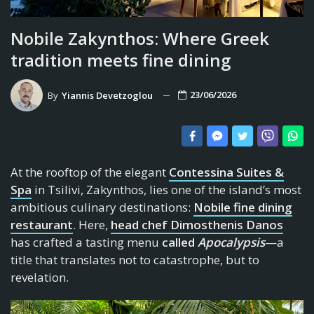
Nobile Zakynthos: Where Greek
tradition meets fine dining
23/06/2026
By
Yiannis Devetzoglou
At the rooftop of the elegant
Contessina Suites &
Spa
in Tsilivi, Zakynthos, lies one of the island’s most
ambitious culinary destinations:
Nobile fine dining
restaurant
. Here,
head chef Dimosthenis Danos
has crafted a tasting menu
called
Apocalypsis
—a
title that translates not to catastrophe, but to
revelation.