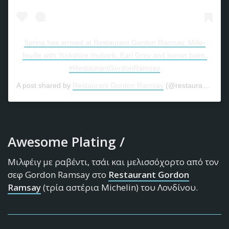
Spring has arrived at Restaurant Gordon Ramsay. Mille-
feuille with Yorkshire rhubarb, Earl Grey and lemon balm.
#RestaurantGordonRamsay
A post shared by
Restaurant Gordon Ramsay
(@restaurantgordonramsay) on
Awesome Plating /
Μιλφέιγ με ραβέντι, τσάι και μελισσόχορτο από τον
σεφ Gordon Ramsay στο
Restaurant Gordon
Ramsay
(τρία αστέρια Michelin) του Λονδίνου.