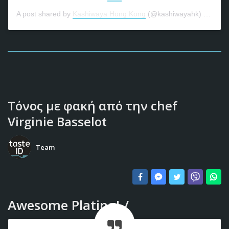
A post shared by
Kashiwaya Hong Kong
(@kashiwayahk) on
Jan 
Τόνος με φακή από την chef
Virginie Basselot
Team
Awesome Plating! /