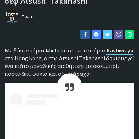
σεφ Atsushi Takahashi
Team
Με δύο αστέρια Michelin στο εστιατόριο
Kashiwaya
στο Hong Kong, ο σεφ
Atsushi Takahashi
δημιουργεί
ένα πιάτο μοναδικής αισθητικής με σκουμπρί,
παστινάκι, φύκια και αβγοτάραχο!