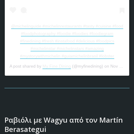
@michelinguide #michelinrestaurants #tasty #cuisine #food
#foodphotography #foodie #foodies #foodiegram
#finedining #fresh #instafood #delicious #foodpics
#michelinstar #michelinstars #amazing
#mystorywithmichelin #guiamichelinbrasil #lobster
A post shared by
My Fine Dining
(@myfinedining) on
Nov 15, 2019 at 6:13pm PST
Ραβιόλι με Wagyu από τον Martín
Berasategui