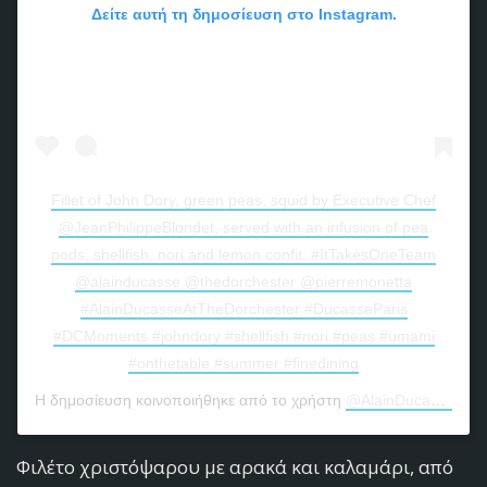
Δείτε αυτή τη δημοσίευση στο Instagram.
Fillet of John Dory, green peas, squid by Executive Chef
@JeanPhilippeBlondet, served with an infusion of pea
pods, shellfish, nori and lemon confit. #ItTakesOneTeam
@alainducasse @thedorchester @pierremonetta
#AlainDucasseAtTheDorchester #DucasseParis
#DCMoments #johndory #shellfish #nori #peas #umami
#onthetable #summer #finedining
Η δημοσίευση κοινοποιήθηκε από το χρήστη
@AlainDucasseAtTheDorchester
Φιλέτο χριστόψαρου με αρακά και καλαμάρι, από