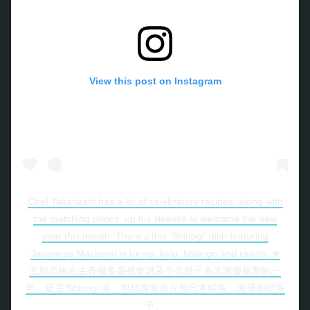
View this post on Instagram
Chef Takahashi has a lot of celebratory recipes, along with
the matching plates, up his sleeves to welcome the new
year this month. There's this 'Shinogi' dish featuring
Japanese Mackerel in turnip, kelp, botargo and radish. ❀
主廚高橋先生有很多慶祝食譜及手作盤子為大家慶祝新的一
年。這是'Shinogi'菜，包括蘿蔔薄片包日本鯖魚，海帶和乾魚
子。