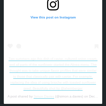
View this post on Instagram
Two summers ago this dish of caviar, cultured onion cream,
and all parts of the sunflower started the Alinea menu. The
thought was to take unique flavor profiles that were similar
to those that classically pair with caviar. For example,
replacing the idea of using brioche with toasted sunflower
seed. Beautifully shot by @ahemberger
A post shared by
Simon Davies
(@simon.a.davies) on
Dec 20, 2019 at 8:07am PST