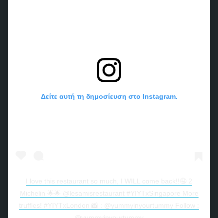
Δείτε αυτή τη δημοσίευση στο Instagram.
I love this restaurant so much, I WILL come back!!🤤 2
Michelin 🌟🌟 @lesamisrestaurant #YIYTxSingapore More
truffles! #YIYTxLondon 📸 : @yummyinyourtummy Follow :
@yummyinyourtummy