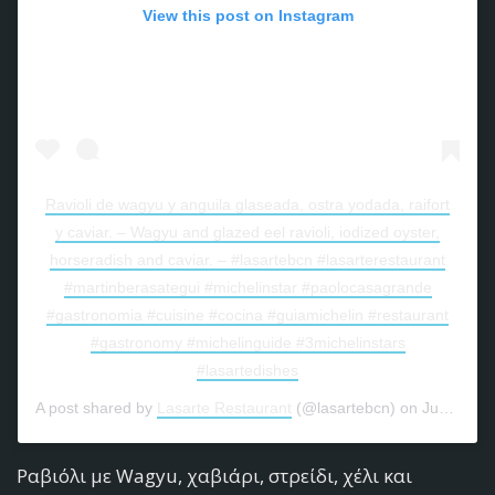
View this post on Instagram
Ravioli de wagyu y anguila glaseada, ostra yodada, raifort
y caviar. – Wagyu and glazed eel ravioli, iodized oyster,
horseradish and caviar. – #lasartebcn #lasarterestaurant
#martinberasategui #michelinstar #paolocasagrande
#gastronomia #cuisine #cocina #guiamichelin #restaurant
#gastronomy #michelinguide #3michelinstars
#lasartedishes
A post shared by
Lasarte Restaurant
(@lasartebcn) on
Jun 26, 2018 at 12:16pm PDT
Ραβιόλι με Wagyu, χαβιάρι, στρείδι, χέλι και