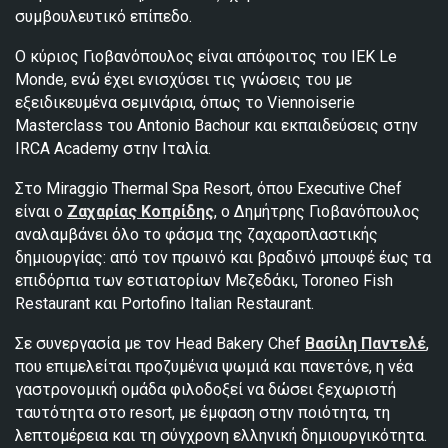
συμβουλευτικό επίπεδο.
Ο κύριος Γιοβανόπουλος είναι απόφοιτος του ΙΕΚ Le
Monde, ενώ έχει ενισχύσει τις γνώσεις του με
εξειδικευμένα σεμινάρια, όπως το Viennoiserie
Masterclass του Antonio Bachour και εκπαιδεύσεις στην
IRCA Academy στην Ιταλία.
Στο Miraggio Thermal Spa Resort, όπου Executive Chef
είναι ο
Ζαχαρίας Κοπρίδης
, ο Δημήτρης Γιοβανόπουλος
αναλαμβάνει όλο το φάσμα της ζαχαροπλαστικής
δημιουργίας: από τον πρωινό και βραδινό μπουφέ έως τα
επιδόρπια των εστιατορίων Μεζεδάκι, Toroneo Fish
Restaurant και Portofino Italian Restaurant.
Σε συνεργασία με τον Head Bakery Chef
Βασίλη Παντελέ
,
που επιμελείται προζυμένια ψωμιά και πανετόνε, η νέα
γαστρονομική ομάδα φιλοδοξεί να δώσει ξεχωριστή
ταυτότητα στο resort, με έμφαση στην ποιότητα, τη
λεπτομέρεια και τη σύγχρονη ελληνική δημιουργικότητα.