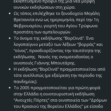
εκλεπτυσμένο προφίλ της μία νέα μορφή
οινικών εκδηλώσεων στη χώρα.
Ως τόπος επιλέχθηκε το ξενοδοχείο Μεγάλη
Βρεταννία ενώ ως ημερομηνία, περί την 1η
Φεβρουαρίου, γιορτή του Αγίου Τρύφωνα
προστάτη των αμπελουργών.
Το όνομα της εκδήλωσης “ΒορΟινά”. Ένα
λογοπαίγνιο μεταξύ των λέξεων “βορράς” και
“οίνος”, προσδιορίζοντας την ταυτότητα της
εκδήλωσης. Νονός της ονοματοδοσίας ο
οινοποιός Γιάννης Μπουτάρης.
Η εκδήλωση “ΒορΟινά” πραγματοποιείται από
τότε ανελλιπώς (με εξαίρεση την περίοδο της
πανδημίας).
Το 2005 πραγματοποιείται για πρώτη φορά
στην Ελλάδα η οινοτουριστική εκδήλωση
“Ανοιχτές Πόρτες” στα οινοποιεία των “Δρόμων
του Κρασιού της Βορείου Ελλάδος” με είσοδο