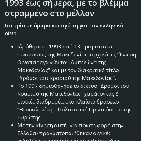
1993 έως σήμερα
,
με το βλέμμα
στραμμένο στο μέλλον
Ιστορία με όραμα και αγάπη για τον ελληνικό
οίνο
Ιδρύθηκε το 1993 από 13 οραματιστές
οινοποιούς της Μακεδονίας, αρχικά ως “Ένωση
Οινοπαραγωγών του Αμπελώνα της
Μακεδονίας” και με τον διακριτικό τίτλο
“Δρόμοι του Κρασιού της Μακεδονίας”.
Το 1997 δημιούργησε το δίκτυο “Δρόμοι του
Κρασιού της Μακεδονίας” χαράζοντας 8
οινικές διαδρομές, στο πλαίσιο δράσεων
“Θεσσαλονίκη – Πολιτιστική Πρωτεύουσα της
Ευρώπης”.
Με την κίνηση αυτή -για πρώτη φορά στην
Ελλάδα- πραγματοποιήθηκαν οινικές
εκδηλώσεις οινοποιείων αποκλειστικά με