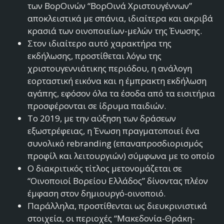
των ΒορΟινών “ΒορΟινά Χριστουγέννων”
αποκλειστικά με σπάνια, ιδιαίτερα και ακριβά
κρασιά των οινοποιείων-μελών της Ένωσης.
Στον ιδιαίτερο αυτό χαρακτήρα της
εκδήλωσης, προστίθεται λόγω της
χριστουγεννιάτικης περιόδου, η ανάλογη
εορταστική εικόνα και η έμπρακτη εκδήλωση
αγάπης, εφόσον όλα τα έσοδα από τα εισιτήρια
προσφέρονται σε ίδρυμα παιδιών.
Το 2019, με την αύξηση των δράσεων
εξωστρέφειας, η Ένωση πραγματοποιεί ένα
συνολικό rebranding (επαναπροσδιορισμός
προφίλ και λειτουργιών) σύμφωνα με το οποίο
Ο διακριτικός τίτλος μετονομάζεται σε
“Οινοποιοί Βορείου Ελλάδος” δίνοντας πλέον
έμφαση στον δημιουργό-οινοποιό.
Παράλληλα, προστίθενται ως διευκρινιστικά
στοιχεία, οι περιοχές “Μακεδονία-Θράκη-