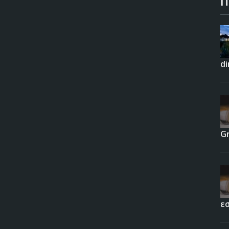
Π
di
G
ε