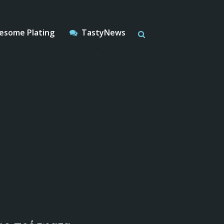
some Plating
TastyNews