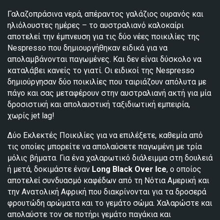
Γαλαζοπράσινα νερά, απέραντος γαλάζιος ουρανός και
ηλιόλουστες ημέρες – το αυστραλιανό καλοκαίρι
αποτελεί την έμπνευση για τις δύο νέες ποικιλίες της
Nespresso που δημιουργήθηκαν ειδικά για να
απολαμβάνονται παγωμένες. Και δεν είναι δύσκολο να
καταλάβει κανείς το γιατί. Οι ειδικοί της Nespresso
δημιούργησαν δύο ποικιλίες που ταιριάζουν απόλυτα με
πάγο και σας μεταφέρουν στην αυστραλιανή ακτή για μία
δροσιστική και απολαυστική ταξιδιωτική εμπειρία,
χωρίς jet lag!
Δύο Εκλεκτές Ποικιλίες για να επιλέξετε, καθεμία από
τις οποίες μπορείτε να απολαύσετε παγωμένη με τρία
μόλις βήματα. Για ένα χαλαρωτικό διάλειμμα στη δουλειά
ή μετά, δοκιμάστε έναν
Long
Black
Over
Ice
, ο οποίος
αποτελεί συνδυασμό καφέδων από τη Νότια Αμερική και
την Ανατολική Αφρική που διακρίνονται για τα δροσερά
φρουτώδη αρώματα και το γεμάτο σώμα. Χαλαρώστε και
απολαύστε τον σε ποτήρι γεμάτο παγάκια και