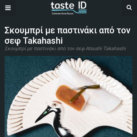
Σκουμπρί με παστινάκι από τον
σεφ Takahashi
Σκουμπρί με παστινάκι από τον σεφ Atsushi Takahashi